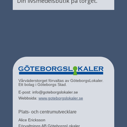
Din livsmedelsbutik på torget.
Vårväderstorget förvaltas av GöteborgsLokaler.
Ett bolag i Göteborgs Stad.
E-post: info@goteborgslokaler.se
Webbsida:
www.goteborgslokaler.se
Plats- och centrumutvecklare
Alice Ericksson
Förvaltnings AB GöteborgsLokaler