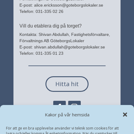
E-post: alice.ericksson@goteborgslokaler.se
Telefon: 031-335 02 26
Vill du etablera dig på torget?
Kontakta: Shivan Abdullah, Fastighetsförvaltare,
Förvaltnings AB GöteborgsLokaler
E-post: shivan.abdullah@goteborgslokaler.se
Telefon: 031-335 01 23
Hitta hit
Kakor på vår hemsida
Facebook
Instagram
Cookies och personuppgifter
För att ge en bra upplevelse använder vi teknik som cookies för att
Vårväderstorget i Tillgänglighetsdatabasen
lagra och/eller komma åt enhetsinformation. När du samtycker till